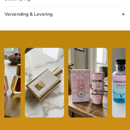
Verzending & Levering
17:00 uur
volgende werkdag in huis
Topnoten:
zwarte bes, citrus
Hartnoten:
roos, orris
Basisnoten:
amber, muskus, hout
Type:
Eau de Parfum
Inhoud:
100 ml
Geschikt voor:
Unisex