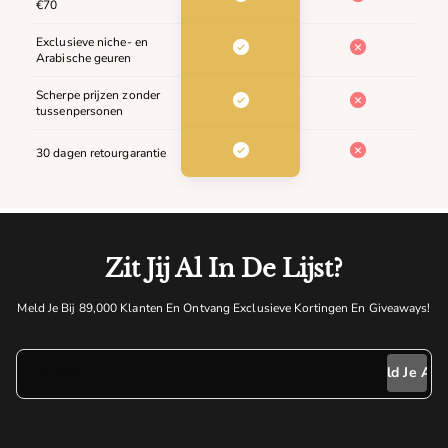
€70
Exclusieve niche- en
Arabische geuren
Scherpe prijzen zonder
tussenpersonen
30 dagen retourgarantie
Zit Jij Al In De Lijst?
Meld Je Bij 89,000 Klanten En Ontvang Exclusieve Kortingen En Giveaways!
E-mail
Meld Je Aan