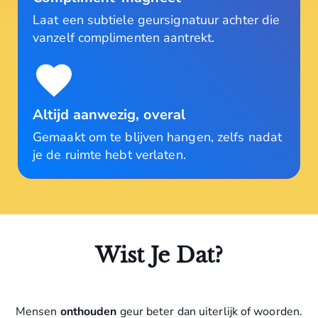
Laat een subtiele geursignatuur achter die
vanzelf complimenten aantrekt.
Altijd aanwezig, overal
Gemaakt om te blijven hangen, zelfs nadat
je de ruimte hebt verlaten.
Wist Je Dat?
Mensen
onthouden
geur beter dan uiterlijk of woorden.