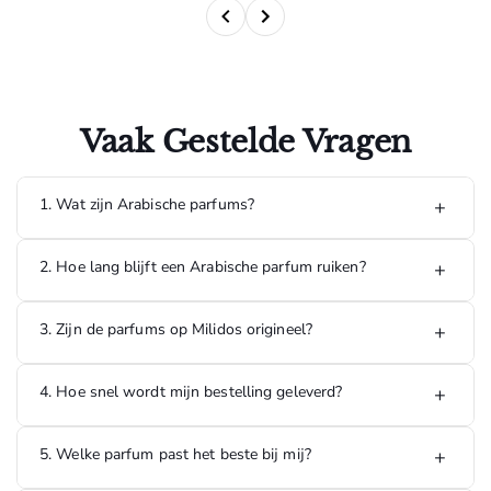
Vaak Gestelde Vragen
1. Wat zijn Arabische parfums?
+
Arabische parfums staan bekend om hun rijke, luxe en
2. Hoe lang blijft een Arabische parfum ruiken?
+
langdurige geuren. Ze bevatten vaak ingrediënten zoals
oud, amber, musk en exotische bloemen, waardoor ze een
unieke geurbeleving bieden.
De meeste Arabische parfums hebben een hoge
3. Zijn de parfums op Milidos origineel?
+
concentratie geurstoffen en kunnen 8 tot 24 uur of langer
blijven ruiken, afhankelijk van de geur, huidtype en
omstandigheden.
Ja, alle parfums die op Milidos worden verkocht zijn 100%
4. Hoe snel wordt mijn bestelling geleverd?
+
origineel en afkomstig van officiële leveranciers en erkende
distributeurs.
5. Welke parfum past het beste bij mij?
+
Bestellingen die op werkdagen worden geplaatst, worden
doorgaans binnen 1 tot 3 werkdagen geleverd in