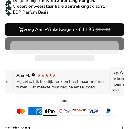
De geur blijft tot wel
12 uur lang hangen.
Creëert
onweerstaanbare aantrekkingskracht.
EDP
Parfum Basis
Voeg Aan Winkelwagen - €44,95
(€57,95)
Ivy. A
Aris M.
Je kunt h
evoel
Hij zei dat ik heerlijk rook en bleef maar met me
noemen, 
flirten. Dat maakte mijn dag helemaal goed.
van.
Beschrijving