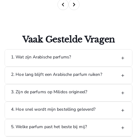
Vaak Gestelde Vragen
1. Wat zijn Arabische parfums?
+
Arabische parfums staan bekend om hun rijke, luxe en
2. Hoe lang blijft een Arabische parfum ruiken?
+
langdurige geuren. Ze bevatten vaak ingrediënten zoals
oud, amber, musk en exotische bloemen, waardoor ze een
unieke geurbeleving bieden.
De meeste Arabische parfums hebben een hoge
3. Zijn de parfums op Milidos origineel?
+
concentratie geurstoffen en kunnen 8 tot 24 uur of langer
blijven ruiken, afhankelijk van de geur, huidtype en
omstandigheden.
Ja, alle parfums die op Milidos worden verkocht zijn 100%
4. Hoe snel wordt mijn bestelling geleverd?
+
origineel en afkomstig van officiële leveranciers en erkende
distributeurs.
5. Welke parfum past het beste bij mij?
+
Bestellingen die op werkdagen worden geplaatst, worden
doorgaans binnen 1 tot 3 werkdagen geleverd in