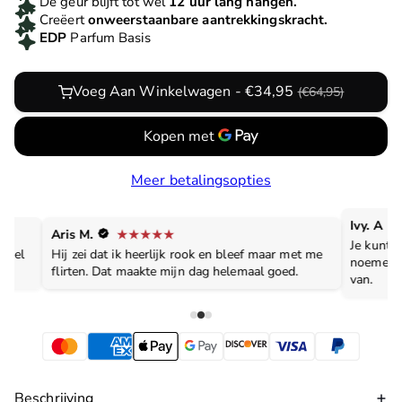
De geur blijft tot wel
12 uur lang hangen.
Creëert
onweerstaanbare aantrekkingskracht.
EDP
Parfum Basis
Voeg Aan Winkelwagen - €34,95
(€64,95)
Meer betalingsopties
Ivy. A
Aris M.
Je kunt h
evoel
Hij zei dat ik heerlijk rook en bleef maar met me
noemen, 
flirten. Dat maakte mijn dag helemaal goed.
van.
Beschrijving