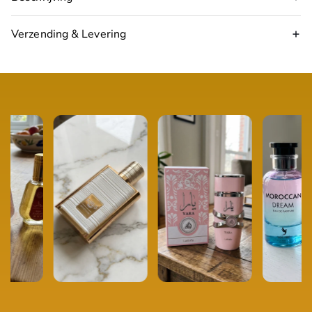
Verzending & Levering
17:00 uur
volgende werkdag in huis
Topnoten:
speculooskruiden, cacao
Hartnoten:
koffie, vanillecrème
Basisnoten:
tonkaboon, caramel, sandelhout
Type:
Eau de Parfum
Inhoud:
100 ml
Geschikt voor:
Dames