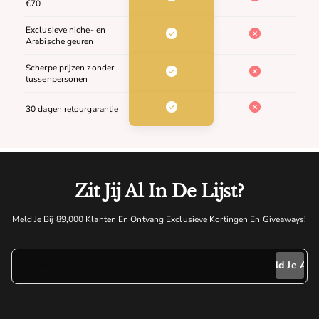
€70
Exclusieve niche- en
Arabische geuren
Scherpe prijzen zonder
tussenpersonen
30 dagen retourgarantie
Zit Jij Al In De Lijst?
Meld Je Bij 89,000 Klanten En Ontvang Exclusieve Kortingen En Giveaways!
E-mail
Meld Je Aan