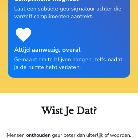
Laat een subtiele geursignatuur achter die
vanzelf complimenten aantrekt.
Altijd aanwezig, overal
Gemaakt om te blijven hangen, zelfs nadat
je de ruimte hebt verlaten.
Wist Je Dat?
Mensen
onthouden
geur beter dan uiterlijk of woorden.