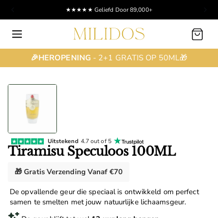
★★★★★ Geliefd Door 89,000+
Winkelwagen
🎉HEROPENING
- 2+1 GRATIS OP 50ML🎁
Uitstekend
4.7 out of 5
Tiramisu Speculoos 100ML
🎁 Gratis Verzending Vanaf €70
De opvallende geur die speciaal is ontwikkeld om perfect
samen te smelten met jouw natuurlijke lichaamsgeur.