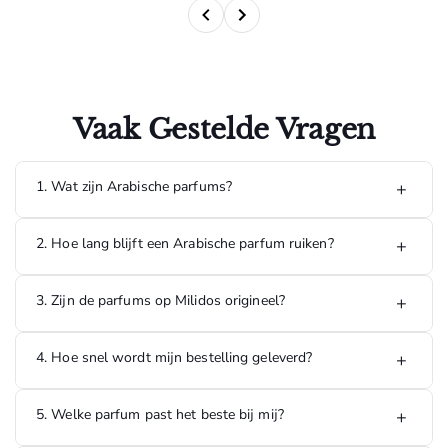
Vaak Gestelde Vragen
1. Wat zijn Arabische parfums?
+
Arabische parfums staan bekend om hun rijke, luxe en
2. Hoe lang blijft een Arabische parfum ruiken?
+
langdurige geuren. Ze bevatten vaak ingrediënten zoals
oud, amber, musk en exotische bloemen, waardoor ze een
unieke geurbeleving bieden.
De meeste Arabische parfums hebben een hoge
3. Zijn de parfums op Milidos origineel?
+
concentratie geurstoffen en kunnen 8 tot 24 uur of langer
blijven ruiken, afhankelijk van de geur, huidtype en
omstandigheden.
Ja, alle parfums die op Milidos worden verkocht zijn 100%
4. Hoe snel wordt mijn bestelling geleverd?
+
origineel en afkomstig van officiële leveranciers en erkende
distributeurs.
5. Welke parfum past het beste bij mij?
+
Bestellingen die op werkdagen worden geplaatst, worden
doorgaans binnen 1 tot 3 werkdagen geleverd in