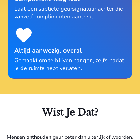
Laat een subtiele geursignatuur achter die
vanzelf complimenten aantrekt.
Altijd aanwezig, overal
Gemaakt om te blijven hangen, zelfs nadat
je de ruimte hebt verlaten.
Wist Je Dat?
Mensen
onthouden
geur beter dan uiterlijk of woorden.