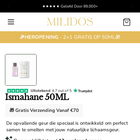
★★★★★ Geliefd Door 89,000+
Winkelwagen
🎉HEROPENING
- 2+1 GRATIS OP 50ML🎁
Uitstekend
4.7 out of 5
Ismahane 50ML
🎁 Gratis Verzending Vanaf €70
De opvallende geur die speciaal is ontwikkeld om perfect
samen te smelten met jouw natuurlijke lichaamsgeur.