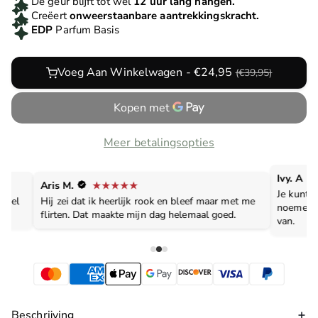
De geur blijft tot wel
12 uur lang hangen.
Creëert
onweerstaanbare aantrekkingskracht.
EDP
Parfum Basis
Voeg Aan Winkelwagen - €24,95
(€39,95)
Meer betalingsopties
Ivy. A
Aris M.
Je kunt h
evoel
Hij zei dat ik heerlijk rook en bleef maar met me
noemen, 
flirten. Dat maakte mijn dag helemaal goed.
van.
Beschrijving