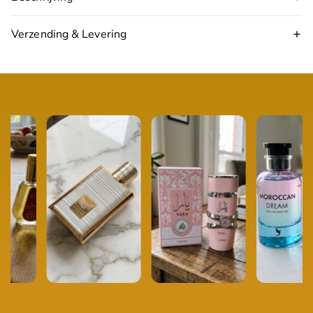
Verzending & Levering
17:00 uur
volgende werkdag in huis
Topnoten:
bergamot, groene appel
Hartnoten:
jasmijn, oranjebloesem
Basisnoten:
vanille, sandelhout, musk
Type:
Eau de Parfum
Inhoud:
50 ml
Geschikt voor:
Dames