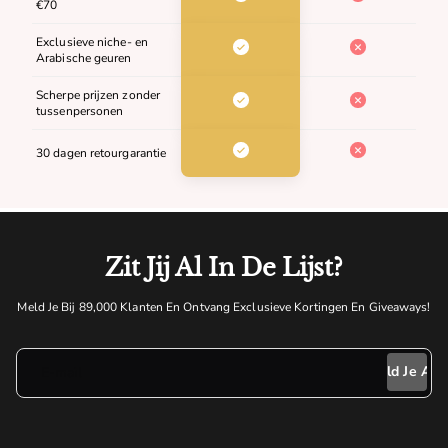
€70
Exclusieve niche- en
Arabische geuren
Scherpe prijzen zonder
tussenpersonen
30 dagen retourgarantie
Zit Jij Al In De Lijst?
Meld Je Bij 89,000 Klanten En Ontvang Exclusieve Kortingen En Giveaways!
E-mail
Meld Je Aan