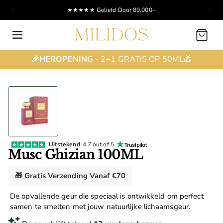
★★★★★ Geliefd Door 89,000+
Winkelwagen
🎉HEROPENING
- 2+1 GRATIS OP 50ML🎁
Uitstekend
4.7 out of 5
Musc Ghizian 100ML
🎁 Gratis Verzending Vanaf €70
De opvallende geur die speciaal is ontwikkeld om perfect
samen te smelten met jouw natuurlijke lichaamsgeur.