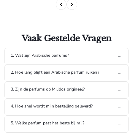
Vaak Gestelde Vragen
1. Wat zijn Arabische parfums?
+
Arabische parfums staan bekend om hun rijke, luxe en
2. Hoe lang blijft een Arabische parfum ruiken?
+
langdurige geuren. Ze bevatten vaak ingrediënten zoals
oud, amber, musk en exotische bloemen, waardoor ze een
unieke geurbeleving bieden.
De meeste Arabische parfums hebben een hoge
3. Zijn de parfums op Milidos origineel?
+
concentratie geurstoffen en kunnen 8 tot 24 uur of langer
blijven ruiken, afhankelijk van de geur, huidtype en
omstandigheden.
Ja, alle parfums die op Milidos worden verkocht zijn 100%
4. Hoe snel wordt mijn bestelling geleverd?
+
origineel en afkomstig van officiële leveranciers en erkende
distributeurs.
5. Welke parfum past het beste bij mij?
+
Bestellingen die op werkdagen worden geplaatst, worden
doorgaans binnen 1 tot 3 werkdagen geleverd in