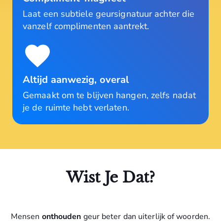
Laat een subtiele geursignatuur achter die
vanzelf complimenten aantrekt.
Altijd aanwezig, overal
Gemaakt om te blijven hangen, zelfs nadat
je de ruimte hebt verlaten.
Wist Je Dat?
Mensen
onthouden
geur beter dan uiterlijk of woorden.