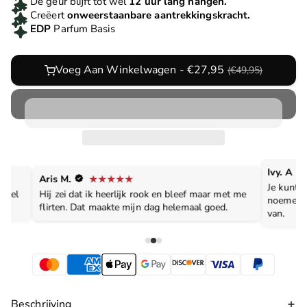
De geur blijft tot wel
12 uur lang hangen.
Creëert
onweerstaanbare aantrekkingskracht.
EDP
Parfum Basis
Voeg Aan Winkelwagen - €27,95
(€49,95)
Ivy. A
Aris M.
Je kunt h
evoel
Hij zei dat ik heerlijk rook en bleef maar met me
noemen, 
flirten. Dat maakte mijn dag helemaal goed.
van.
Beschrijving