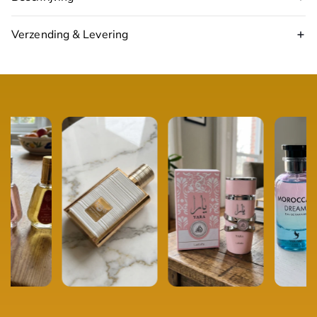
Verzending & Levering
17:00 uur
volgende werkdag in huis
Topnoten:
framboos, sinaasappel, yuzu
Hartnoten:
magnolia, osmanthus, kamperfoelie
Basisnoten:
amber, kashmirhout, musk
Type:
Eau de Parfum
Inhoud:
100 ml
Geschikt voor:
Dames