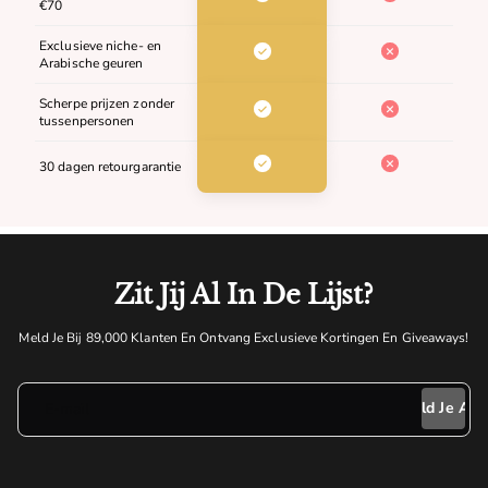
€70
Exclusieve niche- en
Arabische geuren
Scherpe prijzen zonder
tussenpersonen
30 dagen retourgarantie
Zit Jij Al In De Lijst?
Meld Je Bij 89,000 Klanten En Ontvang Exclusieve Kortingen En Giveaways!
E-mail
Meld Je Aan