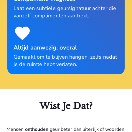
Laat een subtiele geursignatuur achter die
vanzelf complimenten aantrekt.
Altijd aanwezig, overal
Gemaakt om te blijven hangen, zelfs nadat
je de ruimte hebt verlaten.
Wist Je Dat?
Mensen
onthouden
geur beter dan uiterlijk of woorden.