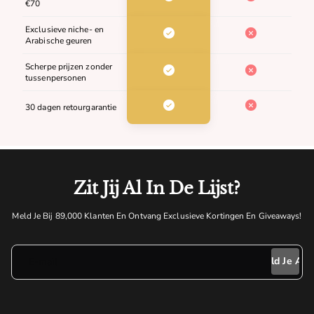
€70
Exclusieve niche- en
Arabische geuren
Scherpe prijzen zonder
tussenpersonen
30 dagen retourgarantie
Zit Jij Al In De Lijst?
Meld Je Bij 89,000 Klanten En Ontvang Exclusieve Kortingen En Giveaways!
E-mail
Meld Je Aan