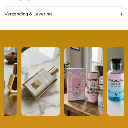
Verzending & Levering
17:00 uur
volgende werkdag in huis
Topnoten:
grapefruit, peer
Hartnoten:
lelietje-van-dalen, oranjebloesem
Basisnoten:
amber, cederhout, witte muskus
Type:
Eau de Parfum
Inhoud:
50 ml
Geschikt voor:
Dames