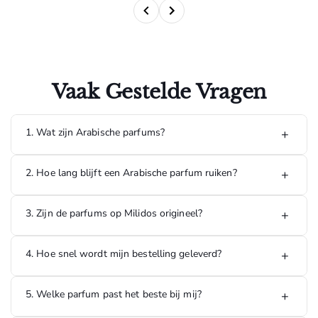
Vaak Gestelde Vragen
1. Wat zijn Arabische parfums?
+
Arabische parfums staan bekend om hun rijke, luxe en
2. Hoe lang blijft een Arabische parfum ruiken?
+
langdurige geuren. Ze bevatten vaak ingrediënten zoals
oud, amber, musk en exotische bloemen, waardoor ze een
unieke geurbeleving bieden.
De meeste Arabische parfums hebben een hoge
3. Zijn de parfums op Milidos origineel?
+
concentratie geurstoffen en kunnen 8 tot 24 uur of langer
blijven ruiken, afhankelijk van de geur, huidtype en
omstandigheden.
Ja, alle parfums die op Milidos worden verkocht zijn 100%
4. Hoe snel wordt mijn bestelling geleverd?
+
origineel en afkomstig van officiële leveranciers en erkende
distributeurs.
5. Welke parfum past het beste bij mij?
+
Bestellingen die op werkdagen worden geplaatst, worden
doorgaans binnen 1 tot 3 werkdagen geleverd in