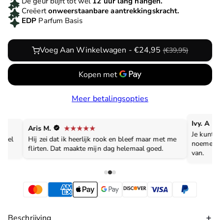
De geur blijft tot wel
12 uur lang hangen.
Creëert
onweerstaanbare aantrekkingskracht.
EDP
Parfum Basis
Voeg Aan Winkelwagen - €24,95
(€39,95)
Meer betalingsopties
Ivy. A
Aris M.
Je kunt h
evoel
Hij zei dat ik heerlijk rook en bleef maar met me
noemen, 
flirten. Dat maakte mijn dag helemaal goed.
van.
Beschrijving