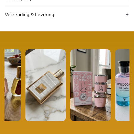
Verzending & Levering
17:00 uur
volgende werkdag in huis
Topnoten:
rood fruit, saffraan
Hartnoten:
chocolade, roos, tonkaboon
Basisnoten:
witte musk, suiker, mos
Type:
Eau de Parfum
Inhoud:
100 ml
Geschikt voor:
Unisex