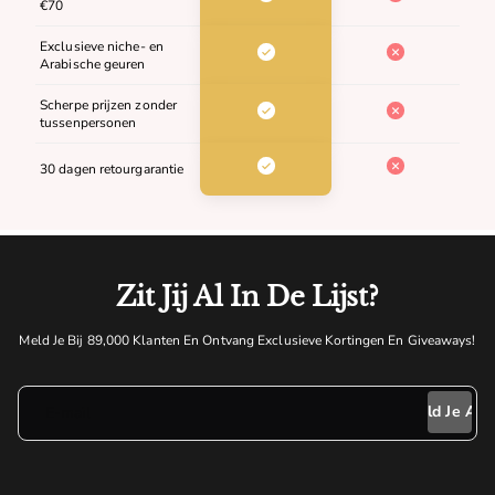
€70
Exclusieve niche- en
Arabische geuren
Scherpe prijzen zonder
tussenpersonen
30 dagen retourgarantie
Zit Jij Al In De Lijst?
Meld Je Bij 89,000 Klanten En Ontvang Exclusieve Kortingen En Giveaways!
E-mail
Meld Je Aan