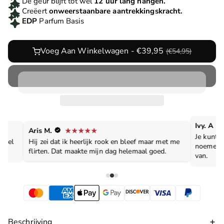
De geur blijft tot wel
12 uur lang hangen.
Creëert
onweerstaanbare aantrekkingskracht.
EDP
Parfum Basis
Voeg Aan Winkelwagen - €39,95
(€54,95)
Ivy. A
Aris M.
Je kunt h
evoel
Hij zei dat ik heerlijk rook en bleef maar met me
noemen, 
flirten. Dat maakte mijn dag helemaal goed.
van.
Beschrijving