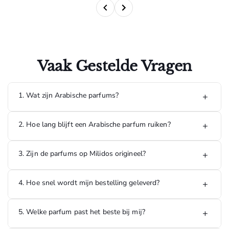
Vaak Gestelde Vragen
1. Wat zijn Arabische parfums?
+
Arabische parfums staan bekend om hun rijke, luxe en
2. Hoe lang blijft een Arabische parfum ruiken?
+
langdurige geuren. Ze bevatten vaak ingrediënten zoals
oud, amber, musk en exotische bloemen, waardoor ze een
unieke geurbeleving bieden.
De meeste Arabische parfums hebben een hoge
3. Zijn de parfums op Milidos origineel?
+
concentratie geurstoffen en kunnen 8 tot 24 uur of langer
blijven ruiken, afhankelijk van de geur, huidtype en
omstandigheden.
Ja, alle parfums die op Milidos worden verkocht zijn 100%
4. Hoe snel wordt mijn bestelling geleverd?
+
origineel en afkomstig van officiële leveranciers en erkende
distributeurs.
5. Welke parfum past het beste bij mij?
+
Bestellingen die op werkdagen worden geplaatst, worden
doorgaans binnen 1 tot 3 werkdagen geleverd in