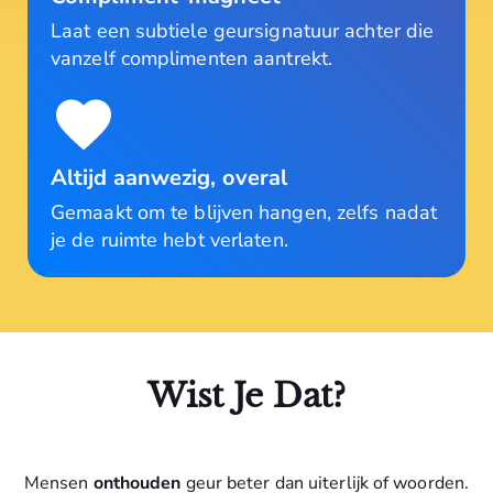
Laat een subtiele geursignatuur achter die
vanzelf complimenten aantrekt.
Altijd aanwezig, overal
Gemaakt om te blijven hangen, zelfs nadat
je de ruimte hebt verlaten.
Wist Je Dat?
Mensen
onthouden
geur beter dan uiterlijk of woorden.